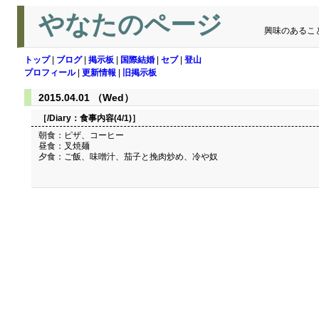
やなたのページ
興味のあるこ
トップ
|
ブログ
|
掲示板
|
国際結婚
|
セブ
|
登山
プロフィール
|
更新情報
|
旧掲示板
2015.04.01 （Wed）
［/Diary：
食事内容(4/1)
］
朝食：ピザ、コーヒー
昼食：叉焼麺
夕食：ご飯、味噌汁、茄子と挽肉炒め、冷や奴