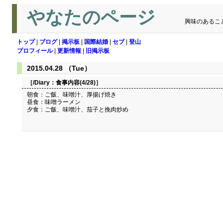
やなたのページ
興味のあるこ
トップ
|
ブログ
|
掲示板
|
国際結婚
|
セブ
|
登山
プロフィール
|
更新情報
|
旧掲示板
2015.04.28 （Tue）
［/Diary：
食事内容(4/28)
］
朝食：ご飯、味噌汁、厚揚げ焼き
昼食：味噌ラーメン
夕食：ご飯、味噌汁、茄子と挽肉炒め