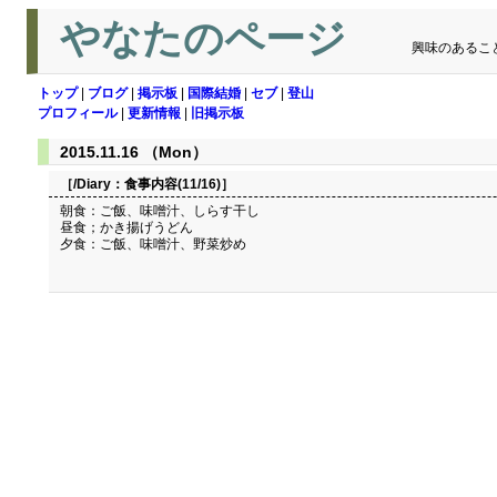
やなたのページ
興味のあるこ
トップ
|
ブログ
|
掲示板
|
国際結婚
|
セブ
|
登山
プロフィール
|
更新情報
|
旧掲示板
2015.11.16 （Mon）
［/Diary：
食事内容(11/16)
］
朝食：ご飯、味噌汁、しらす干し
昼食；かき揚げうどん
夕食：ご飯、味噌汁、野菜炒め