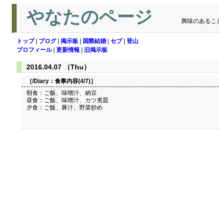
やなたのページ
興味のあるこ
トップ
|
ブログ
|
掲示板
|
国際結婚
|
セブ
|
登山
プロフィール
|
更新情報
|
旧掲示板
2016.04.07 （Thu）
［/Diary：
食事内容(4/7)
］
朝食：ご飯、味噌汁、納豆
昼食：ご飯、味噌汁、カツ煮皿
夕食：ご飯、豚汁、野菜炒め