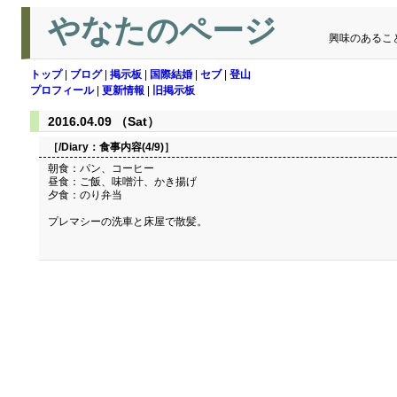
やなたのページ
興味のあるこ
トップ
|
ブログ
|
掲示板
|
国際結婚
|
セブ
|
登山
プロフィール
|
更新情報
|
旧掲示板
2016.04.09 （Sat）
［/Diary：
食事内容(4/9)
］
朝食：パン、コーヒー
昼食：ご飯、味噌汁、かき揚げ
夕食：のり弁当
プレマシーの洗車と床屋で散髪。