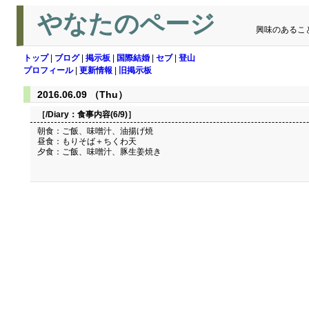
やなたのページ
興味のあるこ
トップ
|
ブログ
|
掲示板
|
国際結婚
|
セブ
|
登山
プロフィール
|
更新情報
|
旧掲示板
2016.06.09 （Thu）
［/Diary：
食事内容(6/9)
］
朝食：ご飯、味噌汁、油揚げ焼
昼食：もりそば＋ちくわ天
夕食：ご飯、味噌汁、豚生姜焼き