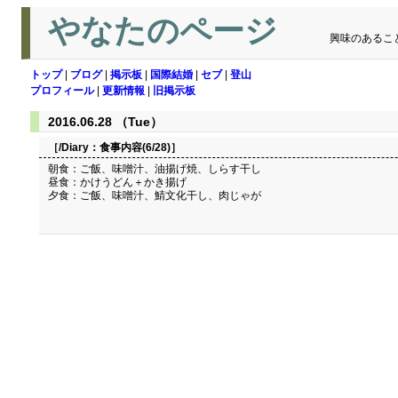
やなたのページ
興味のあるこ
トップ
|
ブログ
|
掲示板
|
国際結婚
|
セブ
|
登山
プロフィール
|
更新情報
|
旧掲示板
2016.06.28 （Tue）
［/Diary：
食事内容(6/28)
］
朝食：ご飯、味噌汁、油揚げ焼、しらす干し
昼食：かけうどん＋かき揚げ
夕食：ご飯、味噌汁、鯖文化干し、肉じゃが