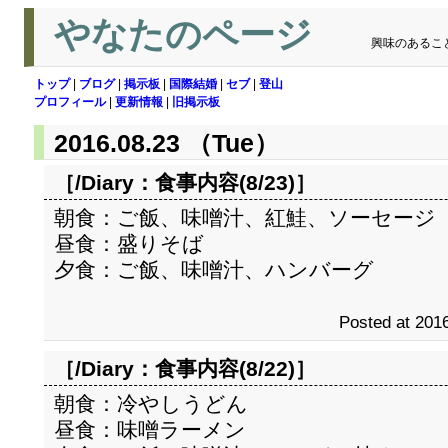
やなたのページ
興味のあるこ
トップ
|
ブログ
|
掲示板
|
国際結婚
|
セブ
|
登山
プロフィール
|
更新情報
|
旧掲示板
2016.08.23 （Tue）
［/Diary：
食事内容(8/23)
］
朝食：ご飯、味噌汁、紅鮭、ソーセージ
昼食：盛りそば
夕食：ご飯、味噌汁、ハンバーグ
Posted at 2016
［/Diary：
食事内容(8/22)
］
朝食：冷やしうどん
昼食：味噌ラーメン