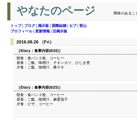
やなたのページ
興味のあるこ
トップ
|
ブログ
|
掲示板
|
国際結婚
|
セブ
|
登山
プロフィール
|
更新情報
|
旧掲示板
2016.08.26 （Fri）
［/Diary：
食事内容(8/26)
］
朝食：食パン２枚、コーヒー
昼食：ご飯、味噌汁、チキンカツ、ひじき煮
夕食：ご飯、味噌汁、豚テキ
［/Diary：
食事内容(8/25)
］
朝食：食パン２枚、コーヒー
昼食：ご飯、味噌汁、麻婆茄子
夕食：ピザ、コーヒー