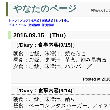
やなたのページ
興味のあるこ
トップ
|
ブログ
|
掲示板
|
国際結婚
|
セブ
|
登山
プロフィール
|
更新情報
|
旧掲示板
2016.09.15 （Thu）
［/Diary：
食事内容(9/15)
］
朝食：ご飯、味噌汁、焼たらこ
昼食：ご飯、味噌汁、芋煮、刻み昆布煮
夕食：ご飯、味噌汁、ハンバーグ
Posted at 2016
［/Diary：
食事内容(9/14)
］
朝食：ご飯、味噌汁、納豆
昼食：ベーコンレタスバーガー、アイス