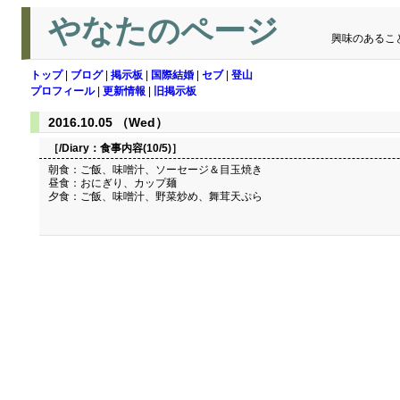
やなたのページ
興味のあるこ
トップ
|
ブログ
|
掲示板
|
国際結婚
|
セブ
|
登山
プロフィール
|
更新情報
|
旧掲示板
2016.10.05 （Wed）
［/Diary：
食事内容(10/5)
］
朝食：ご飯、味噌汁、ソーセージ＆目玉焼き
昼食：おにぎり、カップ麺
夕食：ご飯、味噌汁、野菜炒め、舞茸天ぷら