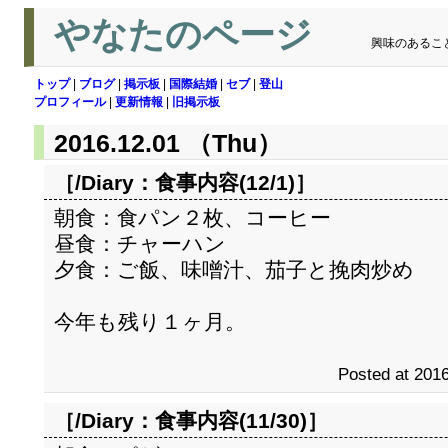
やなたのページ
興味のあるこ
トップ
|
ブログ
|
掲示板
|
国際結婚
|
セブ
|
登山
プロフィール
|
更新情報
|
旧掲示板
2016.12.01 （Thu）
［/Diary：
食事内容(12/1)
］
朝食：食パン２枚、コーヒー
昼食：チャーハン
夕食：ご飯、味噌汁、茄子と挽肉炒め
今年も残り１ヶ月。
Posted at 2016
［/Diary：
食事内容(11/30)
］