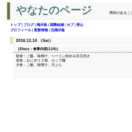
やなたのページ
興味のあるこ
トップ
|
ブログ
|
掲示板
|
国際結婚
|
セブ
|
登山
プロフィール
|
更新情報
|
旧掲示板
2016.12.10 （Sat）
［/Diary：
食事内容(12/9)
］
朝食：ご飯、味噌汁、ベーコン炒め＆目玉焼き
昼食：おにぎり２個、カップ麺
夕食：ご飯、味噌汁、天ぷら