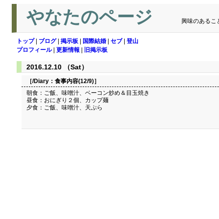
やなたのページ
興味のあるこ
トップ
|
ブログ
|
掲示板
|
国際結婚
|
セブ
|
登山
プロフィール
|
更新情報
|
旧掲示板
2016.12.10 （Sat）
［/Diary：
食事内容(12/9)
］
朝食：ご飯、味噌汁、ベーコン炒め＆目玉焼き
昼食：おにぎり２個、カップ麺
夕食：ご飯、味噌汁、天ぷら