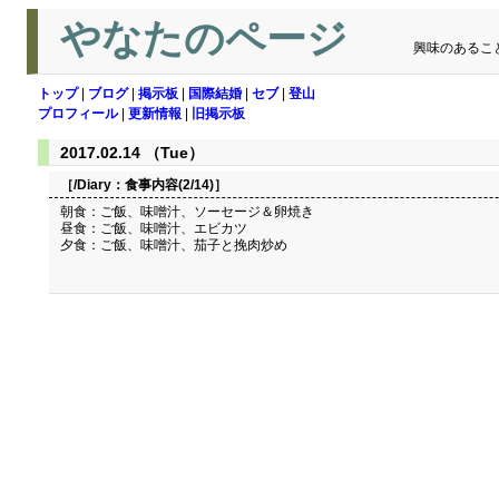
やなたのページ
興味のあるこ
トップ
|
ブログ
|
掲示板
|
国際結婚
|
セブ
|
登山
プロフィール
|
更新情報
|
旧掲示板
2017.02.14 （Tue）
［/Diary：
食事内容(2/14)
］
朝食：ご飯、味噌汁、ソーセージ＆卵焼き
昼食：ご飯、味噌汁、エビカツ
夕食：ご飯、味噌汁、茄子と挽肉炒め