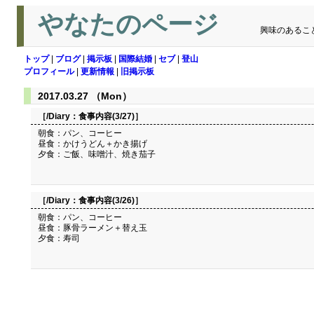
やなたのページ
興味のあるこ
トップ
|
ブログ
|
掲示板
|
国際結婚
|
セブ
|
登山
プロフィール
|
更新情報
|
旧掲示板
2017.03.27 （Mon）
［/Diary：
食事内容(3/27)
］
朝食：パン、コーヒー
昼食：かけうどん＋かき揚げ
夕食：ご飯、味噌汁、焼き茄子
［/Diary：
食事内容(3/26)
］
朝食：パン、コーヒー
昼食：豚骨ラーメン＋替え玉
夕食：寿司