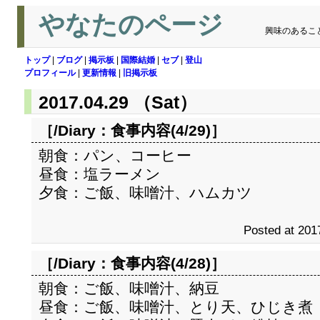
やなたのページ
興味のあるこ
トップ
|
ブログ
|
掲示板
|
国際結婚
|
セブ
|
登山
プロフィール
|
更新情報
|
旧掲示板
2017.04.29 （Sat）
［/Diary：
食事内容(4/29)
］
朝食：パン、コーヒー
昼食：塩ラーメン
夕食：ご飯、味噌汁、ハムカツ
Posted at 201
［/Diary：
食事内容(4/28)
］
朝食：ご飯、味噌汁、納豆
昼食：ご飯、味噌汁、とり天、ひじき煮