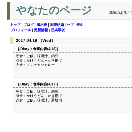
やなたのページ
興味のあるこ
トップ
|
ブログ
|
掲示板
|
国際結婚
|
セブ
|
登山
プロフィール
|
更新情報
|
旧掲示板
2017.04.19 （Wed）
［/Diary：
食事内容(4/18)
］
朝食：ご飯、味噌汁、納豆
昼食：かけうどん＋かき揚げ
夕食：メンチカツカレー
［/Diary：
食事内容(4/17)
］
朝食：ご飯、味噌汁、納豆
昼食：かけうどん＋かき揚げ
夕食：ご飯、味噌汁、豚焼肉