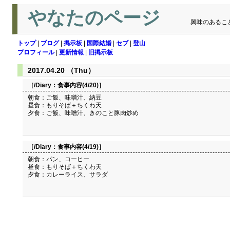
やなたのページ
興味のあるこ
トップ
|
ブログ
|
掲示板
|
国際結婚
|
セブ
|
登山
プロフィール
|
更新情報
|
旧掲示板
2017.04.20 （Thu）
［/Diary：
食事内容(4/20)
］
朝食：ご飯、味噌汁、納豆
昼食：もりそば＋ちくわ天
夕食：ご飯、味噌汁、きのこと豚肉炒め
［/Diary：
食事内容(4/19)
］
朝食：パン、コーヒー
昼食：もりそば＋ちくわ天
夕食：カレーライス、サラダ