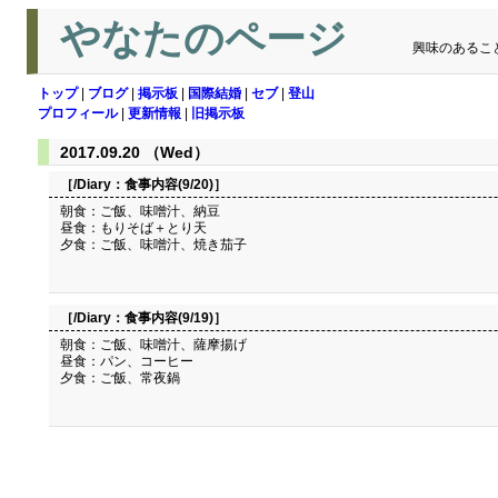
やなたのページ
興味のあるこ
トップ
|
ブログ
|
掲示板
|
国際結婚
|
セブ
|
登山
プロフィール
|
更新情報
|
旧掲示板
2017.09.20 （Wed）
［/Diary：
食事内容(9/20)
］
朝食：ご飯、味噌汁、納豆
昼食：もりそば＋とり天
夕食：ご飯、味噌汁、焼き茄子
［/Diary：
食事内容(9/19)
］
朝食：ご飯、味噌汁、薩摩揚げ
昼食：パン、コーヒー
夕食：ご飯、常夜鍋