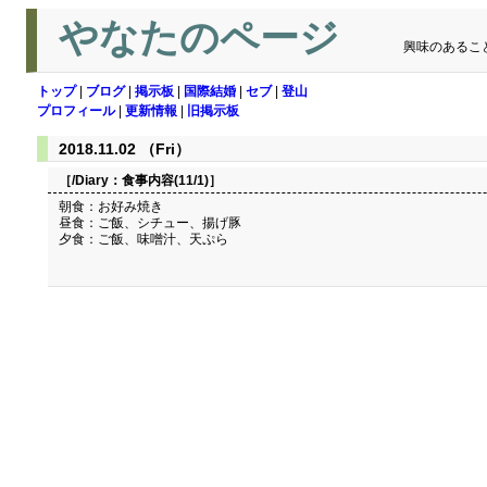
やなたのページ
興味のあるこ
トップ
|
ブログ
|
掲示板
|
国際結婚
|
セブ
|
登山
プロフィール
|
更新情報
|
旧掲示板
2018.11.02 （Fri）
［/Diary：
食事内容(11/1)
］
朝食：お好み焼き
昼食：ご飯、シチュー、揚げ豚
夕食：ご飯、味噌汁、天ぷら