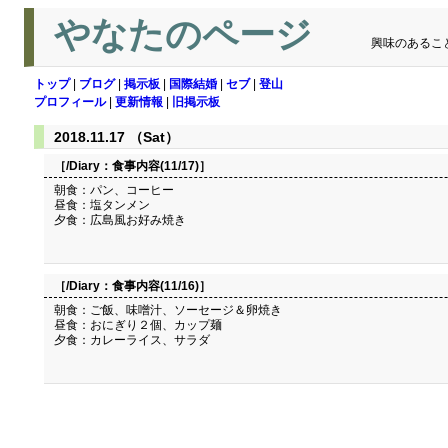
やなたのページ
興味のあるこ
トップ
|
ブログ
|
掲示板
|
国際結婚
|
セブ
|
登山
プロフィール
|
更新情報
|
旧掲示板
2018.11.17 （Sat）
［/Diary：
食事内容(11/17)
］
朝食：パン、コーヒー
昼食：塩タンメン
夕食：広島風お好み焼き
［/Diary：
食事内容(11/16)
］
朝食：ご飯、味噌汁、ソーセージ＆卵焼き
昼食：おにぎり２個、カップ麺
夕食：カレーライス、サラダ