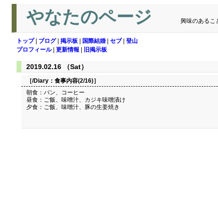
やなたのページ
興味のあるこ
トップ
|
ブログ
|
掲示板
|
国際結婚
|
セブ
|
登山
プロフィール
|
更新情報
|
旧掲示板
2019.02.16 （Sat）
［/Diary：
食事内容(2/16)
］
朝食：パン、コーヒー
昼食：ご飯、味噌汁、カジキ味噌漬け
夕食：ご飯、味噌汁、豚の生姜焼き