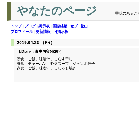
やなたのページ
興味のあるこ
トップ
|
ブログ
|
掲示板
|
国際結婚
|
セブ
|
登山
プロフィール
|
更新情報
|
旧掲示板
2019.04.26 （Fri）
［/Diary：
食事内容(4/26)
］
朝食：ご飯、味噌汁、しらす干し
昼食：チャーハン、野菜スープ、ジャンボ餃子
夕食：ご飯、味噌汁、ししゃも焼き