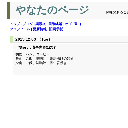
やなたのページ
興味のあるこ
トップ
|
ブログ
|
掲示板
|
国際結婚
|
セブ
|
登山
プロフィール
|
更新情報
|
旧掲示板
2019.12.03 （Tue）
［/Diary：
食事内容(12/3)
］
朝食：パン、コーヒー
昼食：ご飯、味噌汁、鶏唐揚げの旨煮
夕食：ご飯、味噌汁、豚生姜焼き