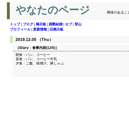
やなたのページ
興味のあるこ
トップ
|
ブログ
|
掲示板
|
国際結婚
|
セブ
|
登山
プロフィール
|
更新情報
|
旧掲示板
2019.12.05 （Thu）
［/Diary：
食事内容(12/5)
］
朝食：パン、コーヒー
昼食：パン、コーヒー牛乳
夕食：ご飯、味噌汁、豚しゃぶ