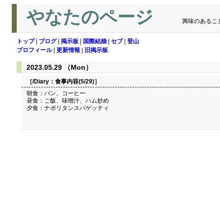
やなたのページ
興味のあるこ
トップ
|
ブログ
|
掲示板
|
国際結婚
|
セブ
|
登山
プロフィール
|
更新情報
|
旧掲示板
2023.05.29 （Mon）
［/Diary：
食事内容(5/29)
］
朝食：パン、コーヒー
昼食：ご飯、味噌汁、ハム炒め
夕食：ナポリタンスパゲッティ