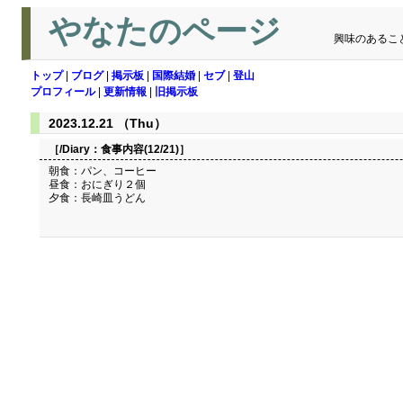
やなたのページ
興味のあるこ
トップ
|
ブログ
|
掲示板
|
国際結婚
|
セブ
|
登山
プロフィール
|
更新情報
|
旧掲示板
2023.12.21 （Thu）
［/Diary：
食事内容(12/21)
］
朝食：パン、コーヒー
昼食：おにぎり２個
夕食：長崎皿うどん