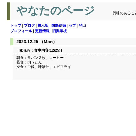
やなたのページ
興味のあるこ
トップ
|
ブログ
|
掲示板
|
国際結婚
|
セブ
|
登山
プロフィール
|
更新情報
|
旧掲示板
2023.12.25 （Mon）
［/Diary：
食事内容(12/25)
］
朝食：食パン２枚、コーヒー
昼食：肉うどん
夕食：ご飯、味噌汁、エビフライ