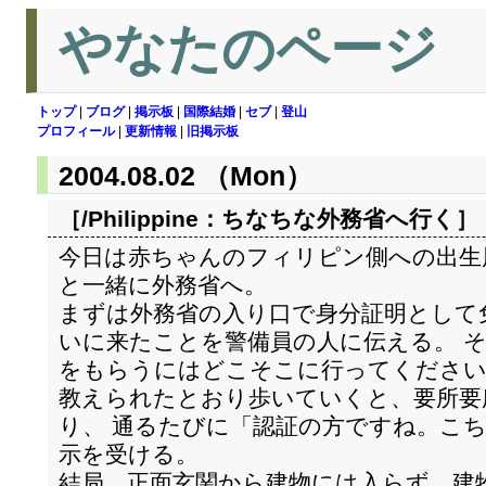
やなたのページ
トップ
|
ブログ
|
掲示板
|
国際結婚
|
セブ
|
登山
プロフィール
|
更新情報
|
旧掲示板
2004.08.02 （Mon）
［/Philippine：
ちなちな外務省へ行く
］
今日は赤ちゃんのフィリピン側への出生
と一緒に外務省へ。
まずは外務省の入り口で身分証明として
いに来たことを警備員の人に伝える。 
をもらうにはどこそこに行ってください
教えられたとおり歩いていくと、要所要
り、 通るたびに「認証の方ですね。こ
示を受ける。
結局、正面玄関から建物には入らず、建