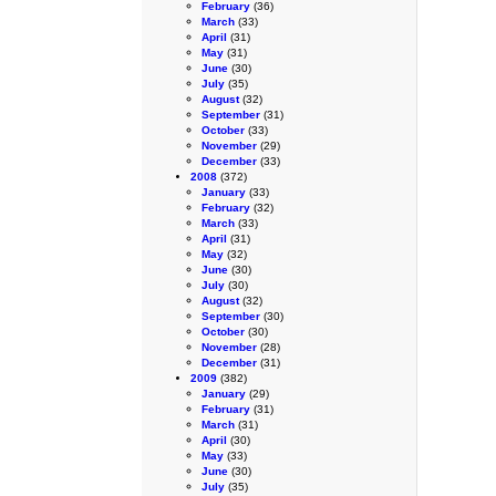
February
(36)
March
(33)
April
(31)
May
(31)
June
(30)
July
(35)
August
(32)
September
(31)
October
(33)
November
(29)
December
(33)
2008
(372)
January
(33)
February
(32)
March
(33)
April
(31)
May
(32)
June
(30)
July
(30)
August
(32)
September
(30)
October
(30)
November
(28)
December
(31)
2009
(382)
January
(29)
February
(31)
March
(31)
April
(30)
May
(33)
June
(30)
July
(35)