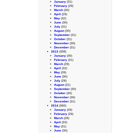
January
(31)
February
(29)
March
(30)
April
(29)
May
(32)
June
(30)
July
(31)
August
(30)
September
(31)
October
(31)
November
(30)
December
(31)
2013
(358)
January
(30)
February
(31)
March
(29)
April
(32)
May
(26)
June
(30)
July
(28)
August
(31)
September
(30)
October
(30)
November
(30)
December
(31)
2014
(360)
January
(29)
February
(29)
March
(28)
April
(33)
May
(31)
June
(30)