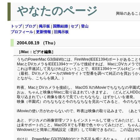
やなたのページ
興味のあるこ
トップ
|
ブログ
|
掲示板
|
国際結婚
|
セブ
|
登山
プロフィール
|
更新情報
|
旧掲示板
2004.08.19 （Thu）
［/Mac：
ビデオ編集
］
うちのPowerMac G3(B&W)には、FireWire(IEEE1394)ポートがあ
MacとDVカメラをIEEE1394ケーブルで接続すれば、 MacにDVカ
これは早速試して見なければということで、IEEE1394ケーブル(4ピン－
（最初、DVカメラメーカのWebサイトで型番を調べて純正のを買おうかと思
とながら、こちらを購入。）
昨夜、MacとDVカメラを接続し、 MacOS XのiMovieでちなちな
おぉ、ちゃんと映像がMacに取り込まれていきますよ。 （どんどんHD
取り込まれていく画像を後ろで見ていたちなちな、はずかしいを連発。
映像（卒園式）のちなちなと今のちなちなを見比べてみると、 今のちな
iMovieの使い方がわからないので、昨夜は映像の取り込みまで。 （あとで
あと、デジカメの画像管理ソフトもインストールして使ってみたけど、 L判
は未サポートのこと。MacOS Xでも手動で色々やってみたけど、 ちゃ
Windowsだと簡単に用紙設定（選択）して印刷できるのに。 この辺
やはり、PowerMac G3(350MHz)だと力不足を感じるなぁ～。