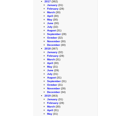
2017
(362)
January
(31)
February
(28)
March
(30)
April
(30)
May
(30)
June
(30)
July
(32)
August
(31)
September
(28)
October
(32)
November
(30)
December
(30)
2018
(367)
January
(32)
February
(28)
March
(31)
April
(30)
May
(31)
June
(29)
July
(31)
August
(31)
September
(31)
October
(31)
November
(28)
December
(34)
2019
(363)
January
(31)
February
(28)
March
(30)
April
(31)
May
(31)