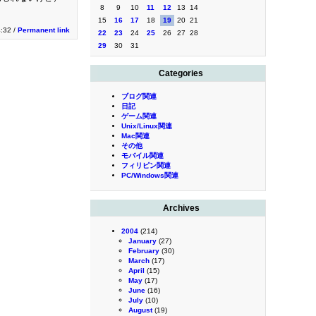
8
9
10
11
12
13
14
15
16
17
18
19
20
21
4:32 /
Permanent link
22
23
24
25
26
27
28
29
30
31
Categories
ブログ関連
日記
ゲーム関連
Unix/Linux関連
Mac関連
その他
モバイル関連
フィリピン関連
PC/Windows関連
Archives
2004
(214)
January
(27)
February
(30)
March
(17)
April
(15)
May
(17)
June
(16)
July
(10)
August
(19)