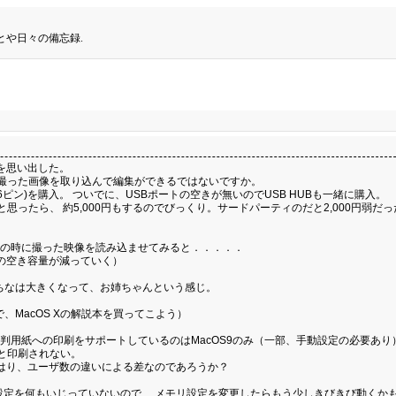
とや日々の備忘録.
ることを思い出した。
メラで撮った画像を取り込んで編集ができるではないですか。
6ピン)を購入。 ついでに、USBポートの空きが無いのでUSB HUBも一緒に購入。
ったら、 約5,000円もするのでびっくり。サードパーティのだと2,000円弱だっ
の卒園式の時に撮った映像を読み込ませてみると．．．．．
Dの空き容量が減っていく）
ちなは大きくなって、お姉ちゃんという感じ。
、MacOS Xの解説本を買ってこよう）
用紙への印刷をサポートしているのはMacOS9のみ（一部、手動設定の必要あり）で、
んと印刷されない。
はやはり、ユーザ数の違いによる差なのであろうか？
 （メモリ設定を何もいじっていないので、 メモリ設定を変更したらもう少しきびきび動く