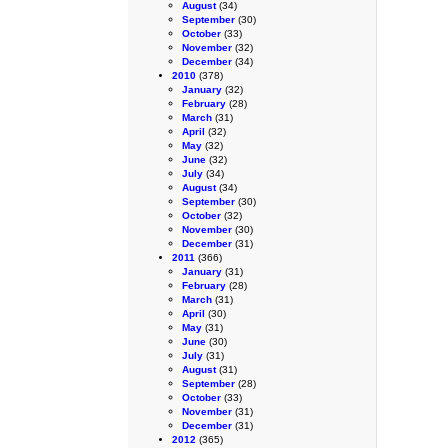
August
(34)
September
(30)
October
(33)
November
(32)
December
(34)
2010
(378)
January
(32)
February
(28)
March
(31)
April
(32)
May
(32)
June
(32)
July
(34)
August
(34)
September
(30)
October
(32)
November
(30)
December
(31)
2011
(366)
January
(31)
February
(28)
March
(31)
April
(30)
May
(31)
June
(30)
July
(31)
August
(31)
September
(28)
October
(33)
November
(31)
December
(31)
2012
(365)