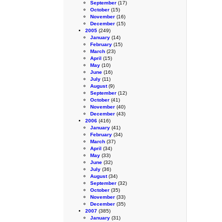
September
(17)
October
(15)
November
(16)
December
(15)
2005
(249)
January
(14)
February
(15)
March
(23)
April
(15)
May
(10)
June
(16)
July
(11)
August
(9)
September
(12)
October
(41)
November
(40)
December
(43)
2006
(416)
January
(41)
February
(34)
March
(37)
April
(34)
May
(33)
June
(32)
July
(36)
August
(34)
September
(32)
October
(35)
November
(33)
December
(35)
2007
(385)
January
(31)