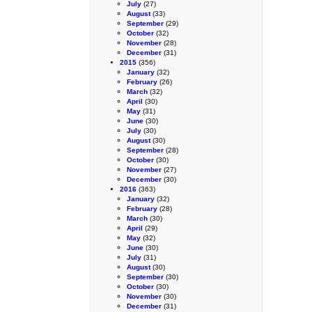
July
(27)
August
(33)
September
(29)
October
(32)
November
(28)
December
(31)
2015
(356)
January
(32)
February
(26)
March
(32)
April
(30)
May
(31)
June
(30)
July
(30)
August
(30)
September
(28)
October
(30)
November
(27)
December
(30)
2016
(363)
January
(32)
February
(28)
March
(30)
April
(29)
May
(32)
June
(30)
July
(31)
August
(30)
September
(30)
October
(30)
November
(30)
December
(31)