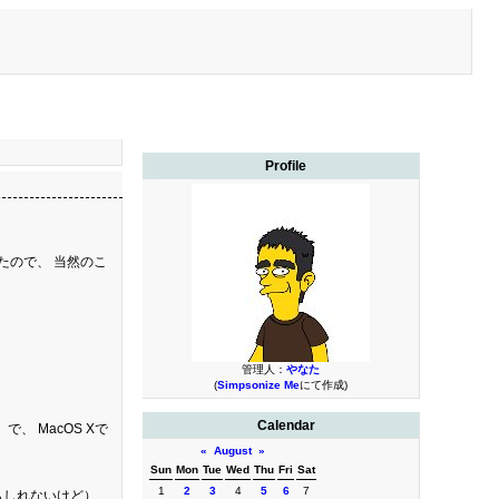
Profile
たので、 当然のこ
管理人：
やなた
(
Simpsonize Me
にて作成)
Calendar
 MacOS Xで
«
August
»
Sun
Mon
Tue
Wed
Thu
Fri
Sat
1
2
3
4
5
6
7
かもしれないけど）