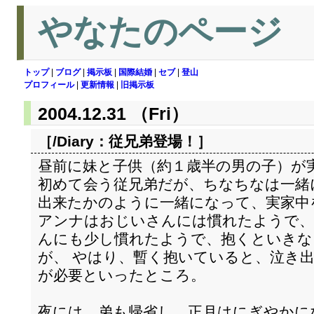
やなたのページ
トップ
|
ブログ
|
掲示板
|
国際結婚
|
セブ
|
登山
プロフィール
|
更新情報
|
旧掲示板
2004.12.31 （Fri）
［/Diary：
従兄弟登場！
］
昼前に妹と子供（約１歳半の男の子）が
初めて会う従兄弟だが、ちなちなは一緒
出来たかのように一緒になって、実家中
アンナはおじいさんには慣れたようで、
んにも少し慣れたようで、抱くといきな
が、 やはり、暫く抱いていると、泣き
が必要といったところ。
夜には、弟も帰省し、正月はにぎやかに