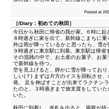
Posted at 200
［/Diary：
初めての秋田
］
今日から秋田に帰省の我が家。６時に起
８時過ぎに家を出て、新幹線こまちに乗
外は雨が降っているかと思ったら、雪が
９時過ぎに東京駅に到着。東京駅は帰省
その混雑の中で、お土産のお菓子、お菓
で新幹線を待つ。
空を見上げると、静かに雪が降っており
しい(？) まずは片方のイスを回転させ
発。 足を伸ばすことが出来てラクチンラ
たのと、３時過ぎまで旅支度をしていた
いた。
秋田に到着し、改札を出ると、両親が待