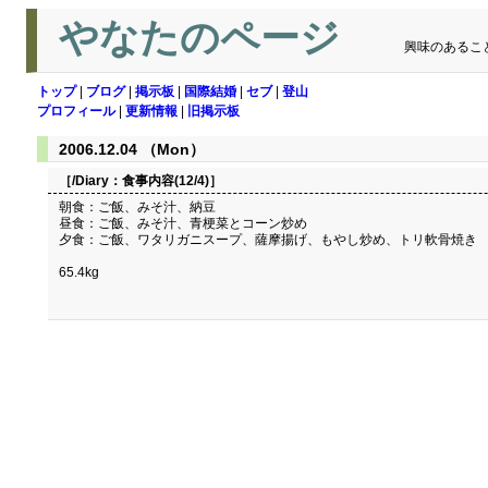
やなたのページ
興味のあるこ
トップ
|
ブログ
|
掲示板
|
国際結婚
|
セブ
|
登山
プロフィール
|
更新情報
|
旧掲示板
2006.12.04 （Mon）
［/Diary：
食事内容(12/4)
］
朝食：ご飯、みそ汁、納豆
昼食：ご飯、みそ汁、青梗菜とコーン炒め
夕食：ご飯、ワタリガニスープ、薩摩揚げ、もやし炒め、トリ軟骨焼き
65.4kg