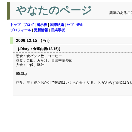
やなたのページ
興味のあるこ
トップ
|
ブログ
|
掲示板
|
国際結婚
|
セブ
|
登山
プロフィール
|
更新情報
|
旧掲示板
2006.12.15 （Fri）
［/Diary：
食事内容(12/15)
］
朝食：食パン２枚、コーヒー
昼食：ご飯、みそ汁、青菜中華炒め
夕食：ご飯、豚汁
65.3kg
昨夜、早く寝たおかげで体調はいくらか良くなる。 相変わらず食欲はな