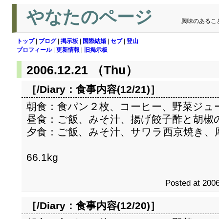
やなたのページ
興味のあるこ
トップ
|
ブログ
|
掲示板
|
国際結婚
|
セブ
|
登山
プロフィール
|
更新情報
|
旧掲示板
2006.12.21 （Thu）
［/Diary：
食事内容(12/21)
］
朝食：食パン２枚、コーヒー、野菜ジュ
昼食：ご飯、みそ汁、揚げ餃子酢と胡椒
夕食：ご飯、みそ汁、サワラ西京焼き、
66.1kg
Posted at 2006
［/Diary：
食事内容(12/20)
］