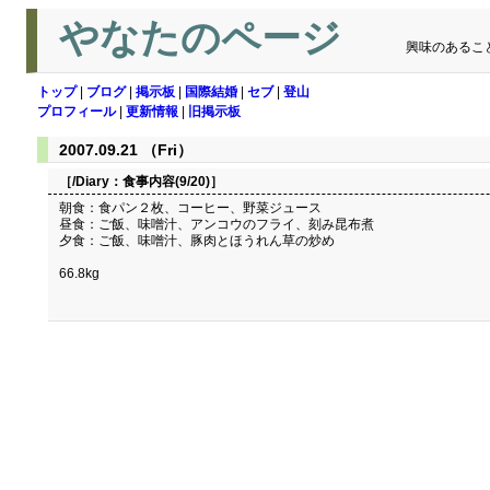
やなたのページ
興味のあるこ
トップ
|
ブログ
|
掲示板
|
国際結婚
|
セブ
|
登山
プロフィール
|
更新情報
|
旧掲示板
2007.09.21 （Fri）
［/Diary：
食事内容(9/20)
］
朝食：食パン２枚、コーヒー、野菜ジュース
昼食：ご飯、味噌汁、アンコウのフライ、刻み昆布煮
夕食：ご飯、味噌汁、豚肉とほうれん草の炒め
66.8kg