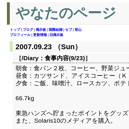
やなたのページ
トップ
|
ブログ
|
掲示板
|
国際結婚
|
セブ
|
登山
プロフィール
|
更新情報
|
旧掲示板
2007.09.23 （Sun）
［/Diary：
食事内容(9/23)
］
朝食：食パン２枚、コーヒー、野菜ジュ
昼食：カツサンド、アイスコーヒー（Ｋ
夕食：ご飯、味噌汁、ロースカツ、ポテ
66.7kg
東急ハンズへ貯まったポイントをグッズ
また、Solaris10のメディアを購入。