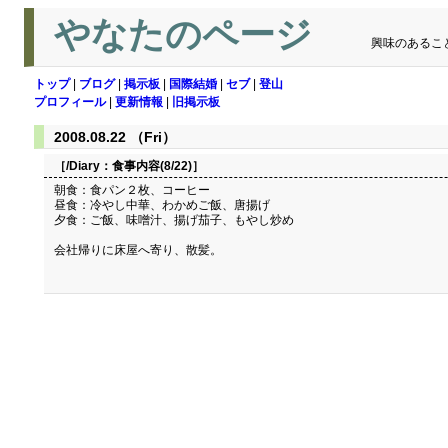
やなたのページ
興味のあるこ
トップ
|
ブログ
|
掲示板
|
国際結婚
|
セブ
|
登山
プロフィール
|
更新情報
|
旧掲示板
2008.08.22 （Fri）
［/Diary：
食事内容(8/22)
］
朝食：食パン２枚、コーヒー
昼食：冷やし中華、わかめご飯、唐揚げ
夕食：ご飯、味噌汁、揚げ茄子、もやし炒め
会社帰りに床屋へ寄り、散髪。