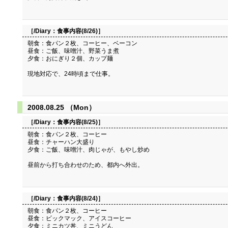
［/Diary：
食事内容(8/26)
］
朝食：食パン２枚、コーヒー、ベーコン
昼食：ご飯、味噌汁、野菜うま煮
夕食：おにぎり２個、カップ麺
現地対応で、24時頃まで仕事。
2008.08.25 （Mon）
［/Diary：
食事内容(8/25)
］
朝食：食パン２枚、コーヒー
昼食：チャーハン大盛り
夕食：ご飯、味噌汁、肉じゃが、もやし炒め
昼前から打ち合わせのため、都内へ外出。
［/Diary：
食事内容(8/24)
］
朝食：食パン２枚、コーヒー
昼食：ビックマック、アイスコーヒー
夕食：ミニカツ丼、ミニうどん