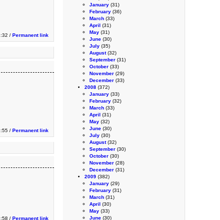
January
(31)
February
(36)
March
(33)
April
(31)
May
(31)
:32 /
Permanent link
June
(30)
July
(35)
August
(32)
September
(31)
October
(33)
November
(29)
December
(33)
2008
(372)
January
(33)
February
(32)
March
(33)
April
(31)
May
(32)
June
(30)
3:55 /
Permanent link
July
(30)
August
(32)
September
(30)
October
(30)
November
(28)
December
(31)
2009
(382)
January
(29)
February
(31)
March
(31)
April
(30)
May
(33)
June
(30)
3:58 /
Permanent link