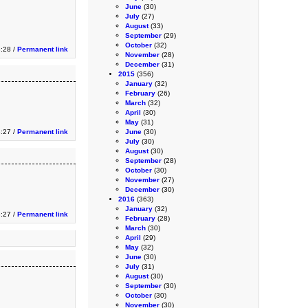
June
(30)
July
(27)
August
(33)
September
(29)
October
(32)
3:28 /
Permanent link
November
(28)
December
(31)
2015
(356)
January
(32)
February
(26)
March
(32)
April
(30)
May
(31)
3:27 /
Permanent link
June
(30)
July
(30)
August
(30)
September
(28)
October
(30)
November
(27)
December
(30)
2016
(363)
January
(32)
3:27 /
Permanent link
February
(28)
March
(30)
April
(29)
May
(32)
June
(30)
July
(31)
August
(30)
September
(30)
October
(30)
November
(30)