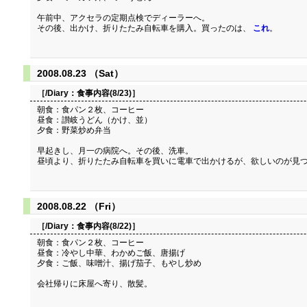
午前中、アクセラの定期点検でディーラーへ。
その後、出かけ、折りたたみ自転車を購入。買ったのは、
これ
。
2008.08.23 （Sat）
［/Diary：
食事内容(8/23)
］
朝食：食パン２枚、コーヒー
昼食：讃岐うどん（かけ、並）
夕食：野菜炒め弁当
早起きし、月一の病院へ。その後、洗車。
昼頃より、折りたたみ自転車を買いに電車で出かけるが、欲しいのが見つ
2008.08.22 （Fri）
［/Diary：
食事内容(8/22)
］
朝食：食パン２枚、コーヒー
昼食：冷やし中華、わかめご飯、唐揚げ
夕食：ご飯、味噌汁、揚げ茄子、もやし炒め
会社帰りに床屋へ寄り、散髪。