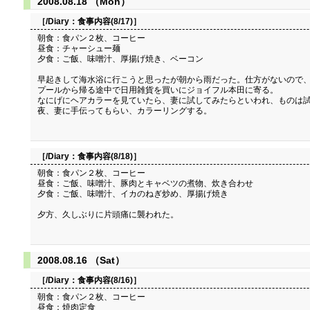
2008.08.18 （Mon）
［/Diary：
食事内容(8/17)
］
朝食：食パン２枚、コーヒー
昼食：チャーシュー麺
夕食：ご飯、味噌汁、厚揚げ焼き、ベーコン
早起きして海水浴に行こうと思ったが朝から雨だった。仕方がないので
プールから帰る途中で日用雑貨を買いにジョイフル本田に寄る。
なにげにヘアカラーを見ていたら、妻に試してみたらといわれ、ものは
夜、妻に手伝ってもらい、カラーリングする。
［/Diary：
食事内容(8/18)
］
朝食：食パン２枚、コーヒー
昼食：ご飯、味噌汁、豚肉とキャベツの煮物、炊き合わせ
夕食：ご飯、味噌汁、イカのねぎ炒め、厚揚げ焼き
夕方、久しぶりに片頭痛に襲われた。
2008.08.16 （Sat）
［/Diary：
食事内容(8/16)
］
朝食：食パン２枚、コーヒー
昼食：焼肉定食