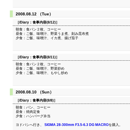
2008.08.12 （Tue）
［/Diary：
食事内容(8/12)
］
朝食：食パン２枚、コーヒー
昼食：ご飯、味噌汁、野菜うま煮、刻み昆布煮
夕食：ご飯、味噌汁、イカ煮、揚げ茄子
［/Diary：
食事内容(8/11)
］
朝食：食パン２枚、コーヒー
昼食：ご飯、味噌汁、野菜炒め
夕食：ご飯、味噌汁、もやし炒め
2008.08.10 （Sun）
［/Diary：
食事内容(8/8)
］
朝食：パン、コーヒー
昼食：焼肉定食
夕食：ハンバーグ弁当
ヨドバシへ行き、
SIGMA 28-300mm F3.5-6.3 DG MACRO
を購入。