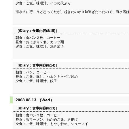
夕食：ご飯、味噌汁、イカの天ぷら
海水浴に行こうと思ってたが、起きたのが９時過ぎだったので、海水浴は
［/Diary：
食事内容(8/15)
］
朝食：食パン２枚、コーヒー
昼食：おにぎり２個、カップ麺
夕食：ご飯、味噌汁、焼き茄子
［/Diary：
食事内容(8/14)
］
朝食：パン、コーヒー
昼食：ご飯、豚汁、ハムとキャベツ炒め
夕食：ご飯、味噌汁、餃子
2008.08.13 （Wed）
［/Diary：
食事内容(8/13)
］
朝食：食パン２枚、コーヒー
昼食：塩ラーメン、わかめご飯、唐揚げ
夕食：ご飯、味噌汁、もやし炒め、シューマイ