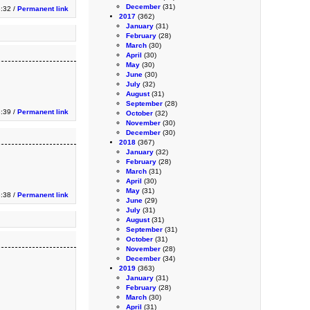
December
(31)
:32 /
Permanent link
2017
(362)
January
(31)
February
(28)
March
(30)
April
(30)
May
(30)
June
(30)
July
(32)
August
(31)
September
(28)
3:39 /
Permanent link
October
(32)
November
(30)
December
(30)
2018
(367)
January
(32)
February
(28)
March
(31)
April
(30)
May
(31)
3:38 /
Permanent link
June
(29)
July
(31)
August
(31)
September
(31)
October
(31)
November
(28)
December
(34)
2019
(363)
January
(31)
February
(28)
March
(30)
April
(31)