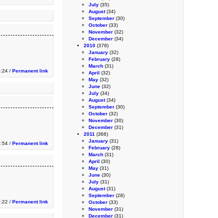
July
(35)
August
(34)
September
(30)
October
(33)
November
(32)
December
(34)
2010
(378)
January
(32)
February
(28)
March
(31)
3:24 /
Permanent link
April
(32)
May
(32)
June
(32)
July
(34)
August
(34)
September
(30)
October
(32)
November
(30)
December
(31)
2011
(366)
January
(31)
:54 /
Permanent link
February
(28)
March
(31)
April
(30)
May
(31)
June
(30)
July
(31)
August
(31)
September
(28)
:22 /
Permanent link
October
(33)
November
(31)
December
(31)