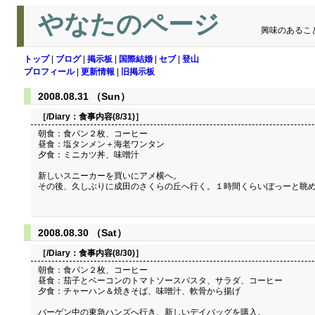
やなたのページ
興味のあるこ
トップ
|
ブログ
|
掲示板
|
国際結婚
|
セブ
|
登山
プロフィール
|
更新情報
|
旧掲示板
2008.08.31 （Sun）
［/Diary：
食事内容(8/31)
］
朝食：食パン２枚、コーヒー
昼食：塩タンメン＋海老ワンタン
夕食：ミニカツ丼、味噌汁
新しいスニーカーを買いにアメ横へ。
その後、久しぶりに成田のさくらの丘へ行く。１時間くらいぼっーと眺
2008.08.30 （Sat）
［/Diary：
食事内容(8/30)
］
朝食：食パン２枚、コーヒー
昼食：茄子とベーコンのトマトソースパスタ、サラダ、コーヒー
夕食：チャーハン＆焼きそば、味噌汁、軟骨から揚げ
バーゲン中の東急ハンズへ行き、新しいデイバッグを購入。