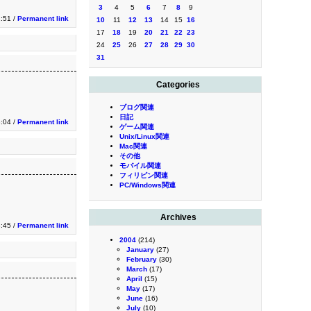
3
4
5
6
7
8
9
2:51 /
Permanent link
10
11
12
13
14
15
16
17
18
19
20
21
22
23
24
25
26
27
28
29
30
31
Categories
ブログ関連
日記
3:04 /
Permanent link
ゲーム関連
Unix/Linux関連
Mac関連
その他
モバイル関連
フィリピン関連
PC/Windows関連
Archives
3:45 /
Permanent link
2004
(214)
January
(27)
February
(30)
March
(17)
April
(15)
May
(17)
June
(16)
July
(10)