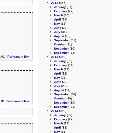
2012
(365)
January
(31)
February
(29)
March
(30)
April
(29)
May
(32)
June
(30)
July
(31)
August
(30)
September
(31)
October
(31)
November
(30)
December
(31)
:02 /
Permanent link
2013
(358)
January
(30)
February
(31)
March
(29)
April
(32)
May
(26)
June
(30)
July
(28)
August
(31)
September
(30)
October
(30)
:01 /
Permanent link
November
(30)
December
(31)
2014
(360)
January
(29)
February
(29)
March
(28)
April
(33)
May
(31)