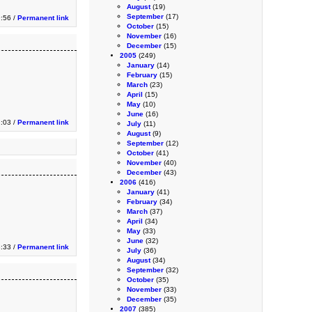
August
(19)
September
(17)
:56 /
Permanent link
October
(15)
November
(16)
December
(15)
2005
(249)
January
(14)
February
(15)
March
(23)
April
(15)
May
(10)
June
(16)
:03 /
Permanent link
July
(11)
August
(9)
September
(12)
October
(41)
November
(40)
December
(43)
2006
(416)
January
(41)
February
(34)
March
(37)
April
(34)
May
(33)
June
(32)
:33 /
Permanent link
July
(36)
August
(34)
September
(32)
October
(35)
November
(33)
December
(35)
2007
(385)