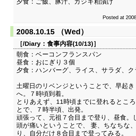
夕食：ご飯、豚汁、カジキ粕漬け
Posted at 2008
2008.10.15 （Wed）
［/Diary：
食事内容(10/13)
］
朝食：ベーコンフランスパン
昼食：おにぎり３個
夕食：ハンバーグ、ライス、サラダ、ク
土曜日のリベンジということで、早起き
へ。７時頃到着。
とりあえず、11時頃までに登れるとこ
とで、７時半頃、出発。
頑張って、元祖７合目まで登り、昼食。
頭が痛いということで、 妻、ちなちな
り、自分だけ８合目まで登ってみる。