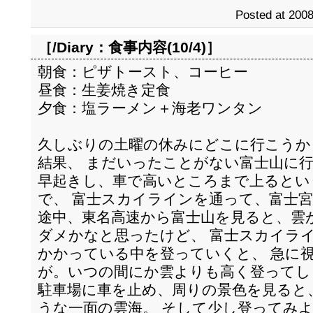
Posted at 2008
［/Diary：
食事内容(10/4)
］
朝食：ピザトースト、コーヒー
昼食：生姜焼き定食
夕食：塩ラーメン＋海老ワンタン
久しぶりの土曜の休みにどこに行こうか
結果、 まだいったことがない富士山に
早起きし、車で高いところまで上るとい
で、 富士スカイラインを通って、富士
途中、東名高速から富士山を見ると、雲
ダメかなと思ったけど、 富士スカイラ
かかっている中を登っていくと、 急に
が。いつの間にか雲よりも高く登ってし
駐車場に車を止め、周りの景色を見ると
うな一面の雲海。 そして少し登ってみ