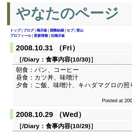
やなたのページ
トップ
|
ブログ
|
掲示板
|
国際結婚
|
セブ
|
登山
プロフィール
|
更新情報
|
旧掲示板
2008.10.31 （Fri）
［/Diary：
食事内容(10/30)
］
朝食：パン、コーヒー
昼食：カツ丼、味噌汁
夕食：ご飯、味噌汁、キハダマグロの照
Posted at 200
2008.10.29 （Wed）
［/Diary：
食事内容(10/29)
］