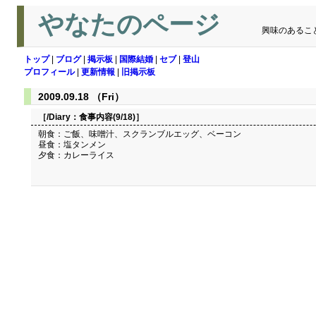
やなたのページ
興味のあるこ
トップ
|
ブログ
|
掲示板
|
国際結婚
|
セブ
|
登山
プロフィール
|
更新情報
|
旧掲示板
2009.09.18 （Fri）
［/Diary：
食事内容(9/18)
］
朝食：ご飯、味噌汁、スクランブルエッグ、ベーコン
昼食：塩タンメン
夕食：カレーライス