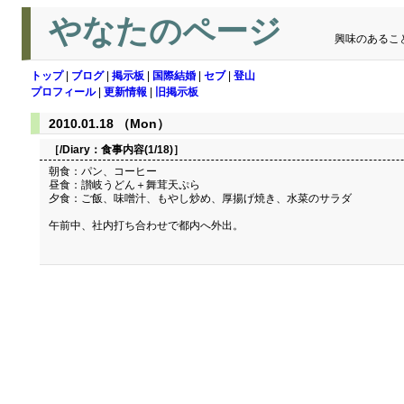
やなたのページ
興味のあるこ
トップ
|
ブログ
|
掲示板
|
国際結婚
|
セブ
|
登山
プロフィール
|
更新情報
|
旧掲示板
2010.01.18 （Mon）
［/Diary：
食事内容(1/18)
］
朝食：パン、コーヒー
昼食：讃岐うどん＋舞茸天ぷら
夕食：ご飯、味噌汁、もやし炒め、厚揚げ焼き、水菜のサラダ
午前中、社内打ち合わせで都内へ外出。