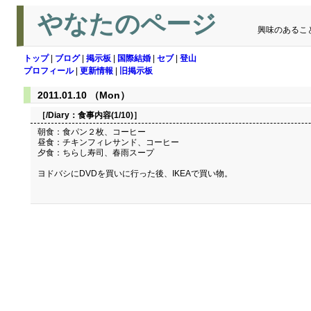
やなたのページ
興味のあるこ
トップ
|
ブログ
|
掲示板
|
国際結婚
|
セブ
|
登山
プロフィール
|
更新情報
|
旧掲示板
2011.01.10 （Mon）
［/Diary：
食事内容(1/10)
］
朝食：食パン２枚、コーヒー
昼食：チキンフィレサンド、コーヒー
夕食：ちらし寿司、春雨スープ
ヨドバシにDVDを買いに行った後、IKEAで買い物。