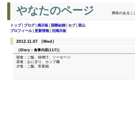
やなたのページ
興味のあるこ
トップ
|
ブログ
|
掲示板
|
国際結婚
|
セブ
|
登山
プロフィール
|
更新情報
|
旧掲示板
2012.11.07 （Wed）
［/Diary：
食事内容(11/7)
］
朝食：ご飯、味噌汁、ソーセージ
昼食：おにぎり、カップ麺
夕食：ご飯、常夜鍋