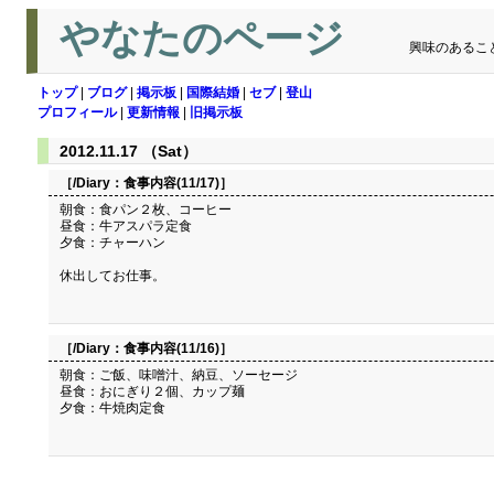
やなたのページ
興味のあるこ
トップ
|
ブログ
|
掲示板
|
国際結婚
|
セブ
|
登山
プロフィール
|
更新情報
|
旧掲示板
2012.11.17 （Sat）
［/Diary：
食事内容(11/17)
］
朝食：食パン２枚、コーヒー
昼食：牛アスパラ定食
夕食：チャーハン
休出してお仕事。
［/Diary：
食事内容(11/16)
］
朝食：ご飯、味噌汁、納豆、ソーセージ
昼食：おにぎり２個、カップ麺
夕食：牛焼肉定食