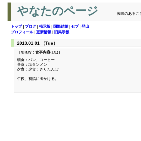
やなたのページ
興味のあるこ
トップ
|
ブログ
|
掲示板
|
国際結婚
|
セブ
|
登山
プロフィール
|
更新情報
|
旧掲示板
2013.01.01 （Tue）
［/Diary：
食事内容(1/1)
］
朝食：パン、コーヒー
昼食：塩タンメン
夕食：夕食：きりたんぽ
午後、初詣に出かける。