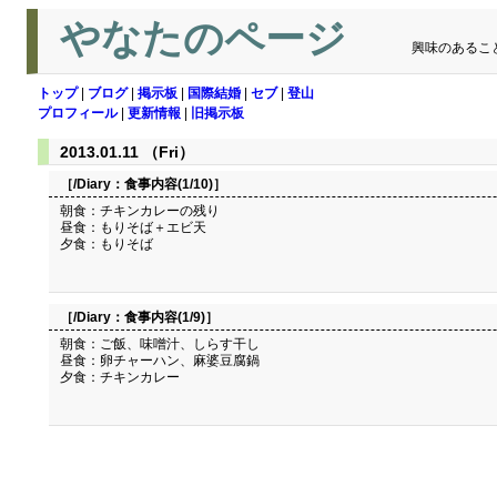
やなたのページ
興味のあるこ
トップ
|
ブログ
|
掲示板
|
国際結婚
|
セブ
|
登山
プロフィール
|
更新情報
|
旧掲示板
2013.01.11 （Fri）
［/Diary：
食事内容(1/10)
］
朝食：チキンカレーの残り
昼食：もりそば＋エビ天
夕食：もりそば
［/Diary：
食事内容(1/9)
］
朝食：ご飯、味噌汁、しらす干し
昼食：卵チャーハン、麻婆豆腐鍋
夕食：チキンカレー