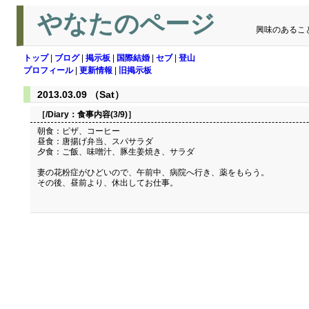
やなたのページ
興味のあるこ
トップ
|
ブログ
|
掲示板
|
国際結婚
|
セブ
|
登山
プロフィール
|
更新情報
|
旧掲示板
2013.03.09 （Sat）
［/Diary：
食事内容(3/9)
］
朝食：ピザ、コーヒー
昼食：唐揚げ弁当、スパサラダ
夕食：ご飯、味噌汁、豚生姜焼き、サラダ
妻の花粉症がひどいので、午前中、病院へ行き、薬をもらう。
その後、昼前より、休出してお仕事。