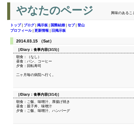
やなたのページ
興味のあるこ
トップ
|
ブログ
|
掲示板
|
国際結婚
|
セブ
|
登山
プロフィール
|
更新情報
|
旧掲示板
2014.03.15 （Sat）
［/Diary：
食事内容(3/15)
］
朝食：（なし）
昼食：パン、コーヒー
夕食：回転寿司
二ヶ月毎の病院へ行く。
［/Diary：
食事内容(3/14)
］
朝食：ご飯、味噌汁、厚揚げ焼き
昼食：親子丼、味噌汁
夕食：ご飯、味噌汁、ハンバーグ