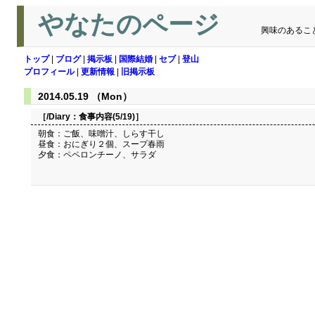
やなたのページ
興味のあるこ
トップ
|
ブログ
|
掲示板
|
国際結婚
|
セブ
|
登山
プロフィール
|
更新情報
|
旧掲示板
2014.05.19 （Mon）
［/Diary：
食事内容(5/19)
］
朝食：ご飯、味噌汁、しらす干し
昼食：おにぎり２個、スープ春雨
夕食：ペペロンチーノ、サラダ